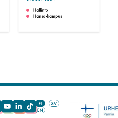
Hallinto
Hansa-kampus
FI
SV
EN