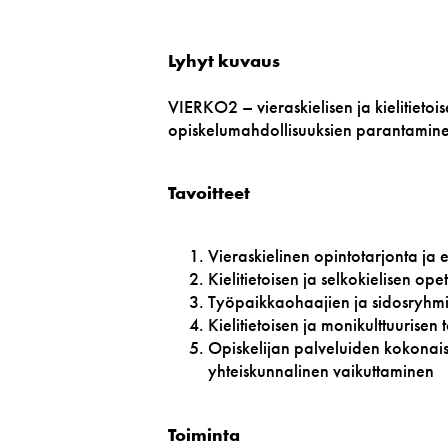
Lyhyt kuvaus
VIERKO2 – vieraskielisen ja kielitietoi
opiskelumahdollisuuksien parantamin
Tavoitteet
Vieraskielinen opintotarjonta ja e
Kielitietoisen ja selkokielisen op
Työpaikkaohaajien ja sidosryhmie
Kielitietoisen ja monikulttuurisen
Opiskelijan palveluiden kokonais
yhteiskunnalinen vaikuttaminen
Toiminta