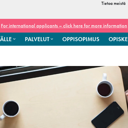
Tietoa meistä
For international applicants – click here for more information
ÄLLE
PALVELUT
OPPISOPIMUS
OPISKE