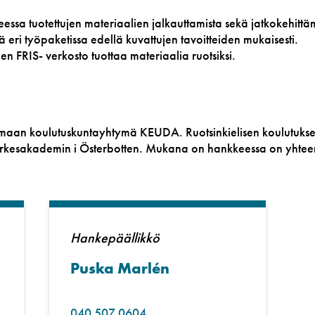
sa tuotettujen materiaalien jalkauttamista sekä jatkokehittäm
ä eri työpaketissa edellä kuvattujen tavoitteiden mukaisesti.
n FRIS- verkosto tuottaa materiaalia ruotsiksi.
maan koulutuskuntayhtymä KEUDA. Ruotsinkielisen koulutuks
Yrkesakademin i Österbotten. Mukana on hankkeessa on yhte
Hankepäällikkö
Puska Marlén
040 507 0604