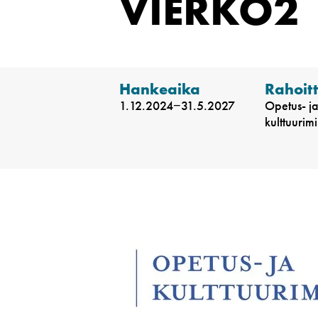
VIERKO2
Hankeaika
Rahoit
1.12.2024−31.5.2027
Opetus- j
kulttuurimi