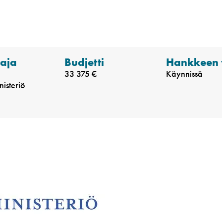
taja
Budjetti
Hankkeen 
a
33 375 €
Käynnissä
nisteriö