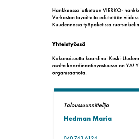
Hankkeessa jatketaan VIERKO- hankkees
Verkoston tavoitteita edistetään viidess
Kuudennessa työpaketissa ruotsinkieline
Yhteistyössä
Kokonaisuutta koordinoi Keski-Uuden
osalta koordinaatiovastuussa on YA! 
organisaatiota.
Taloussuunnittelija
Hedman Maria
040 763 6124