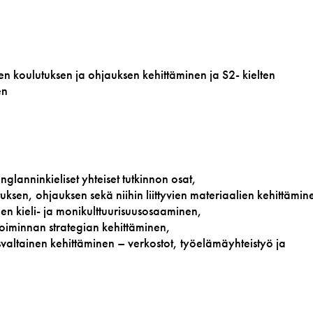
sen koulutuksen ja ohjauksen kehittäminen ja S2- kielten
en
nglanninkieliset yhteiset tutkinnon osat,
etuksen, ohjauksen sekä niihin liittyvien materiaalien kehittämin
n kieli- ja monikulttuurisuusosaaminen,
 toiminnan strategian kehittäminen,
valtainen kehittäminen – verkostot, työelämäyhteistyö ja