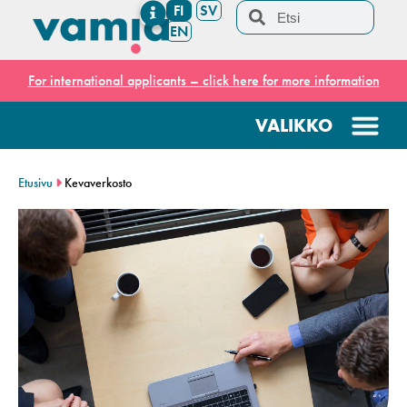
FI
SV
EN
For international applicants – click here for more information
Etusivu
Kevaverkosto