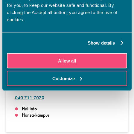
Hankkeen kohderyhmänä ovat ammatillisen koulutuksen
for you, to keep our website safe and functional. By
opiskelijat ja opettajat. KEVA-verkoston toiminnan tavoitteena
clicking the Accept all button, you agree to the use of
on kehitysyhteistyöhön, globaalikasvatukseen ja
vapaaehtoistyöhön liittyvän osaamisen lisääminen
cookies.
ammatillisessa koulutuksessa. Hanke mahdollistaa sekä
opiskelija- että opettajaliikkuvuutta.
Vaasan ammattiopistolla on ollut hankkeen kautta opiskelijoita
Show details
ja asiantuntijoita Tansaniassa, Ugandassa ja Nepalissa.
Allow all
Kansainvälisyyspäällikkö
Customize
Sandbacka Katarina
040 711 7070
Hallinto
Hansa-kampus