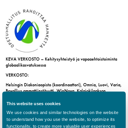
KEVA VERKOSTO – Kehitysyhteistyö ja vapaaehtoistoiminta
globaalikasvatuksessa
VERKOSTO:
Helsingin Diakoniaopisto (koordinaattori), Omnia, Luovi, Varia,
Bovallius ammattiinstituutti, WinNova, Kalajokilaakson
koulutuskuntayhtymä, Koulutuskeskus SEDU, Tampereen
seudun ammattiopisto TREDU, Turun ammatti-instituutti, Vaasan
This website uses cookies
ammattiopisto
We use cookies and similar technologies on the website
VERKOSTON TAVOITE:
to understand how you use the website, to optimize its
functionality, to create more valuable user experiences