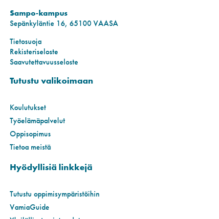
Sampo-kampus
Sepänkyläntie 16, 65100 VAASA
Tietosuoja
Rekisteriseloste
Saavutettavuusseloste
Tutustu valikoimaan
Koulutukset
Työelämäpalvelut
Oppisopimus
Tietoa meistä
Hyödyllisiä linkkejä
Tutustu oppimisympäristöihin
VamiaGuide