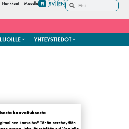
Hankkeet
Moodle
FI
SV
EN
LIJOILLE
YHTEYSTIEDOT
lisesta kaavoituksesta
igitaalinen kaavoitus? Tähän perehdytään
nnon osassa, joka järjestetään nyt Vamialla