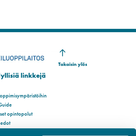
llisiä linkkejä
 oppimisympäristöihin
Guide
iset opintopolut
iedot