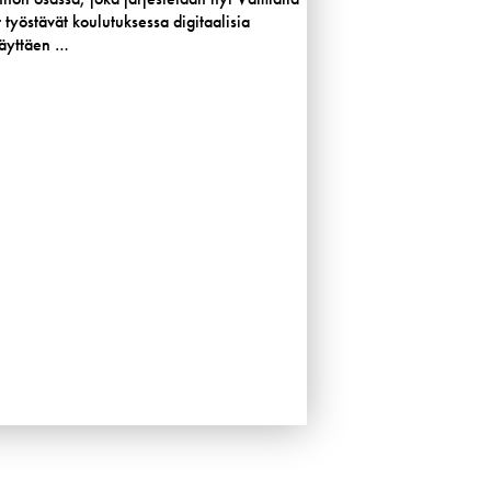
 työstävät koulutuksessa digitaalisia
käyttäen …