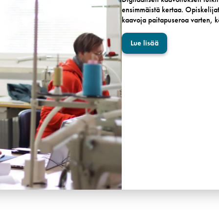
ensimmäistä kertaa. Opiskelijat
kaavoja paitapuseroa varten, 
Lue lisää