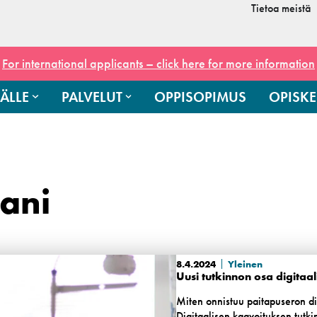
Tietoa meistä
For international applicants – click here for more information
ÄLLE
PALVELUT
OPPISOPIMUS
OPISKE
ani
8.4.2024
Yleinen
Uusi tutkinnon osa digitaa
Miten onnistuu paitapuseron d
Digitaalisen kaavoituksen tutki