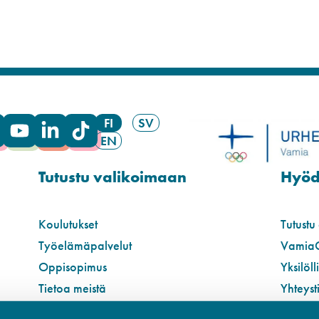
FI
SV
EN
Tutustu valikoimaan
Hyödy
Koulutukset
Tutustu
Työelämäpalvelut
Vamia
Oppisopimus
Yksilöll
Tietoa meistä
Yhteyst