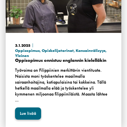
3.1.2025
Oppisopimus
,
Opiskelijatarinat
,
Kansainvälisyys
,
Yleinen
Oppisopimus onnistuu englannin kielelläkin
Työvoima on Filippiinien merkittävin vientituote.
Naisista moni työskentelee maailmalla
sairaanhoitajina, kotiapulaisina tai kokkeina. Tällä
hetkellä maailmalla elää ja työskentelee yli
kymmenen miljoonaa filippiiniläistä. Maasta lähtee
…
Lue lisää