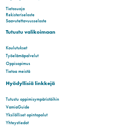
Tietosuoja
Rekisteriseloste
Saavutettavuusseloste
Tutustu valikoimaan
Koulutukset
Työelämäpalvelut
Oppisopimus
Tietoa meistä
Hyödyllisiä linkkejä
Tutustu oppimisympäristöihin
VamiaGuide
Yksilölliset opintopolut
Yhteystiedot