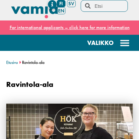
FI
SV
EN
For international applicants – click here for more information
Etusivu
Ravintola-ala
Ravintola-ala