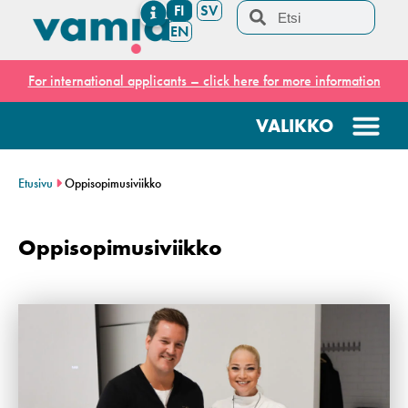
FI
SV
EN
For international applicants – click here for more information
Etusivu
Oppisopimusiviikko
Oppisopimusiviikko