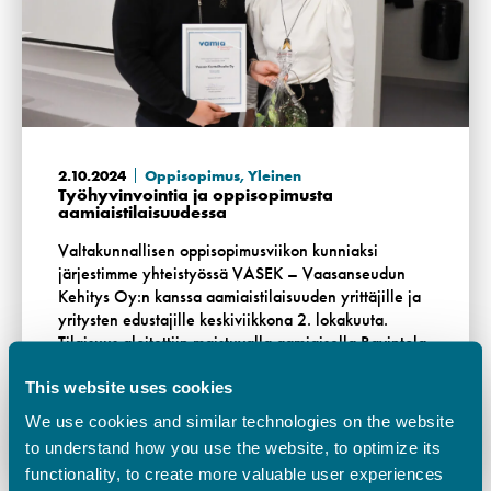
2.10.2024
Oppisopimus
,
Yleinen
Työhyvinvointia ja oppisopimusta
aamiaistilaisuudessa
Valtakunnallisen oppisopimusviikon kunniaksi
järjestimme yhteistyössä VASEK – Vaasanseudun
Kehitys Oy:n kanssa aamiaistilaisuuden yrittäjille ja
yritysten edustajille keskiviikkona 2. lokakuuta.
Tilaisuus aloitettiin maistuvalla aamiaisella Ravintola
Silveriassa. …
This website uses cookies
Lue lisää
We use cookies and similar technologies on the website
to understand how you use the website, to optimize its
functionality, to create more valuable user experiences