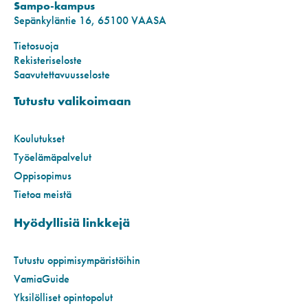
Sampo-kampus
Sepänkyläntie 16, 65100 VAASA
Tietosuoja
Rekisteriseloste
Saavutettavuusseloste
Tutustu valikoimaan
Koulutukset
Työelämäpalvelut
Oppisopimus
Tietoa meistä
Hyödyllisiä linkkejä
Tutustu oppimisympäristöihin
VamiaGuide
Yksilölliset opintopolut