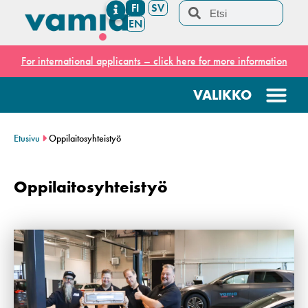
FI
SV
EN
For international applicants – click here for more information
Etusivu
Oppilaitosyhteistyö
Oppilaitosyhteistyö