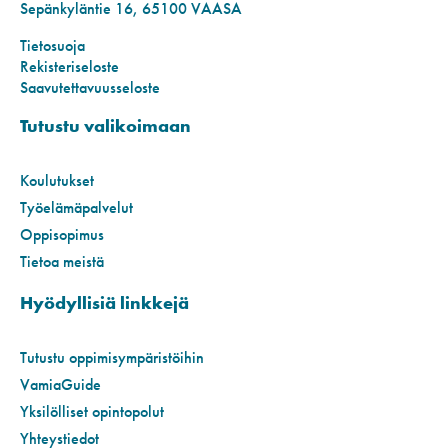
Sepänkyläntie 16, 65100 VAASA
Tietosuoja
Rekisteriseloste
Saavutettavuusseloste
Tutustu valikoimaan
Koulutukset
Työelämäpalvelut
Oppisopimus
Tietoa meistä
Hyödyllisiä linkkejä
Tutustu oppimisympäristöihin
VamiaGuide
Yksilölliset opintopolut
Yhteystiedot