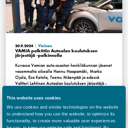
20.9.2024
Yleinen
VAMIA palkittiin Autoalan koulutuksen
järjestäjä -palkinnolla
Kuvassa Vamian auto-osaston henkilökunnan jäsenet
vasemmalta oikealle Hannu Haapamäki, Marko
Ojala, Esa Ketola, Teemu Mäenpää ja edessä
Valtteri Lehtinen Autoalan koulutuksen järjestäjä -
pokaalin kanssa. Autoalan …
This website uses cookies
Lue lisää
We use cookies and similar technologies on the website
to understand how you use the website, to optimize its
functionality, to create more valuable user experiences
for you, to keep our website safe and functional. By