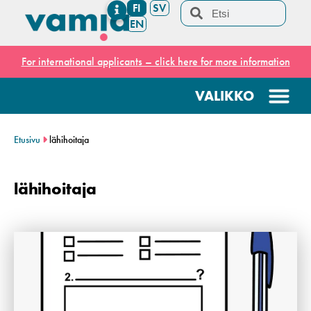
FI
SV
EN
For international applicants – click here for more information
Etusivu
lähihoitaja
lähihoitaja