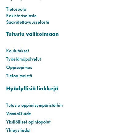
Tietosuoja
Rekisteriseloste
Saavutettavuusseloste
Tutustu valikoimaan
Koulutukset
Työelämäpalvelut
Oppisopimus
Tietoa meistä
Hyödyllisiä linkkejä
Tutustu oppimisympäristöihin
VamiaGuide
Yksilölliset opintopolut
Yhteystiedot