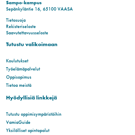
Sampo-kampus
Sepänkyläntie 16, 65100 VAASA
Tietosuoja
Rekisteriseloste
Saavutettavuusseloste
Tutustu valikoimaan
Koulutukset
Työelämäpalvelut
Oppisopimus
Tietoa meistä
Hyödyllisiä linkkejä
Tutustu oppimisympäristöihin
VamiaGuide
Yksilölliset opintopolut