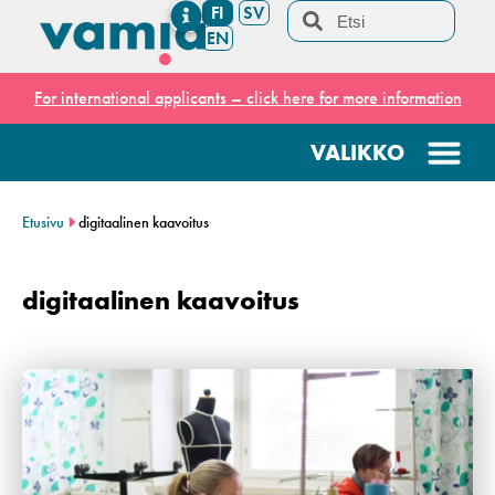
FI
SV
EN
For international applicants – click here for more information
Etusivu
digitaalinen kaavoitus
digitaalinen kaavoitus