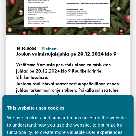
12.12.2024
Yleinen
Joulun valmistujaisjuhla pe 20.12.2024 klo 9
Vietämme Vamiasta perustutkintoon valmistuvien
juhlaa pe 20.12.2024 klo 9 Ruutikellarintie
2 liikuntasalissa.
Juhlaan osallistuvat saavat vastuuopettajiltaan ennen
juhlaa tarkemman ohjeistuksen. Paikalla salissa tulee
olla viim. klo 8.45. Juhlaan ovat valmistuvien läheiset
ja koulun henkilökunta …
This website uses cookies
Lue lisää
We use cookies and similar technologies on the website
to understand how you use the website, to optimize its
functionality, to create more valuable user experiences