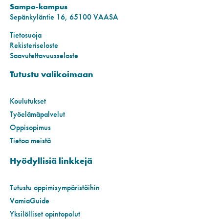
Sampo-kampus
Sepänkyläntie 16, 65100 VAASA
Tietosuoja
Rekisteriseloste
Saavutettavuusseloste
Tutustu valikoimaan
Koulutukset
Työelämäpalvelut
Oppisopimus
Tietoa meistä
Hyödyllisiä linkkejä
Tutustu oppimisympäristöihin
VamiaGuide
Yksilölliset opintopolut