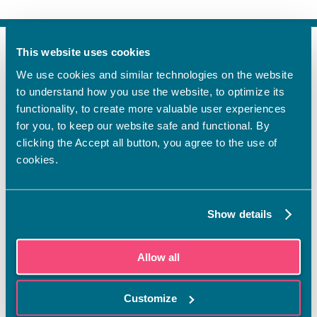
This website uses cookies
FI
We use cookies and similar technologies on the website
SV
to understand how you use the website, to optimize its
EN
functionality, to create more valuable user experiences
YHTEYSTIEDOT
for you, to keep our website safe and functional. By
clicking the Accept all button, you agree to the use of
Vamian Infopiste:
cookies.
Hansa-kampus
Ruutikellarintie 2, 65100 VAASA
Ma–pe klo 9.00–15.00
Show details
Puh. +358 6 325 7411
Sampo-kampus
Allow all
Sepänkyläntie 16, 65100 VAASA
Tietosuoja
Customize
Rekisteriseloste
Saavutettavuusseloste