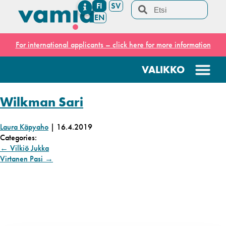
FI
SV
EN
For international applicants – click here for more information
Wilkman Sari
Laura Käpyaho
|
16.4.2019
Categories:
←
Vilkiö Jukka
Virtanen Pasi
→