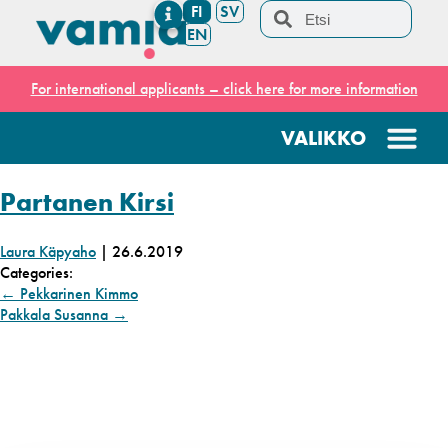
FI
SV
EN
For international applicants – click here for more information
Partanen Kirsi
Laura Käpyaho
|
26.6.2019
Categories:
←
Pekkarinen Kimmo
Pakkala Susanna
→