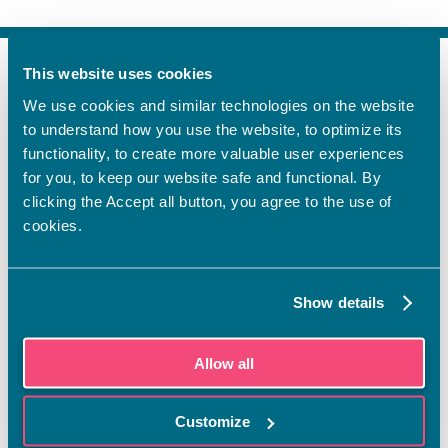
This website uses cookies
FI
We use cookies and similar technologies on the website
SV
to understand how you use the website, to optimize its
EN
functionality, to create more valuable user experiences
YHTEYSTIEDOT
for you, to keep our website safe and functional. By
clicking the Accept all button, you agree to the use of
Vamian Infopiste:
cookies.
Hansa-kampus
Ruutikellarintie 2, 65100 VAASA
Ma–pe klo 9.00–15.00
Show details
Puh. +358 6 325 7411
Sampo-kampus
Allow all
Sepänkyläntie 16, 65100 VAASA
Tietosuoja
Customize
Rekisteriseloste
Saavutettavuusseloste