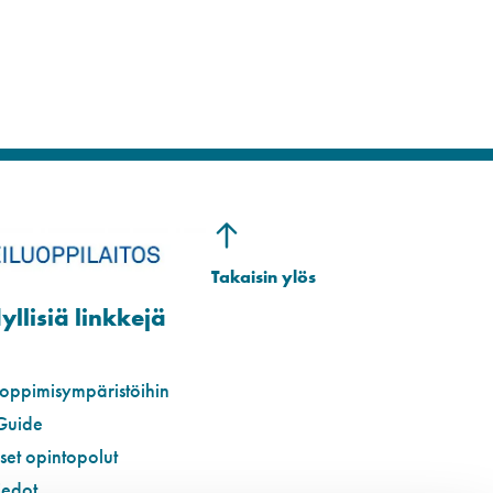
llisiä linkkejä
 oppimisympäristöihin
Guide
iset opintopolut
iedot