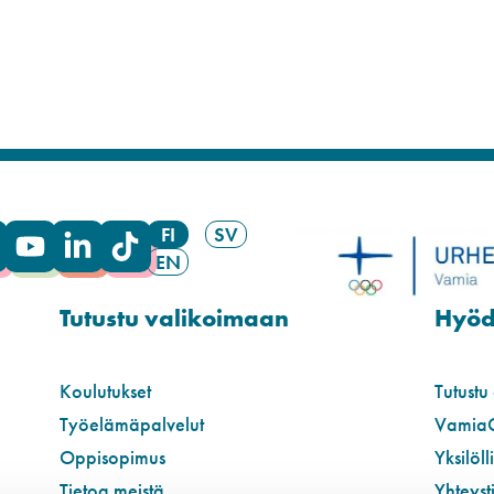
FI
SV
EN
Tutustu valikoimaan
Hyödy
Koulutukset
Tutustu
Työelämäpalvelut
Vamia
Oppisopimus
Yksilöll
Tietoa meistä
Yhteyst