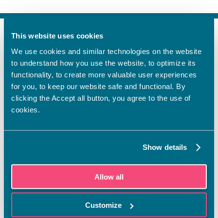
This website uses cookies
FI
We use cookies and similar technologies on the website
SV
to understand how you use the website, to optimize its
EN
functionality, to create more valuable user experiences
YHTEYSTIEDOT
for you, to keep our website safe and functional. By
clicking the Accept all button, you agree to the use of
Vamian Infopiste:
cookies.
Hansa-kampus
Ruutikellarintie 2, 65100 VAASA
Ma–pe klo 9.00–15.00
Show details
Puh. +358 6 325 7411
Sampo-kampus
Allow all
Sepänkyläntie 16, 65100 VAASA
Tietosuoja
Customize
Rekisteriseloste
Saavutettavuusseloste