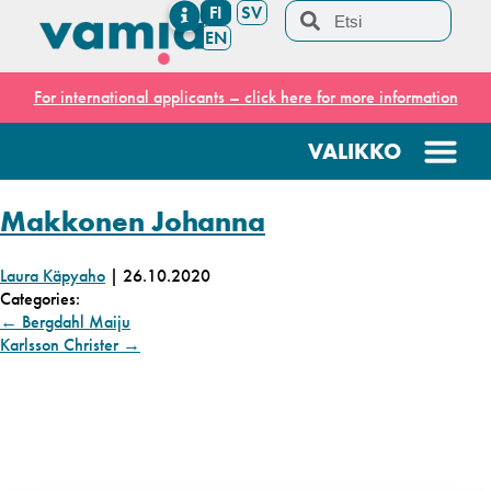
FI
SV
EN
For international applicants – click here for more information
Makkonen Johanna
Laura Käpyaho
|
26.10.2020
Categories:
←
Bergdahl Maiju
Karlsson Christer
→