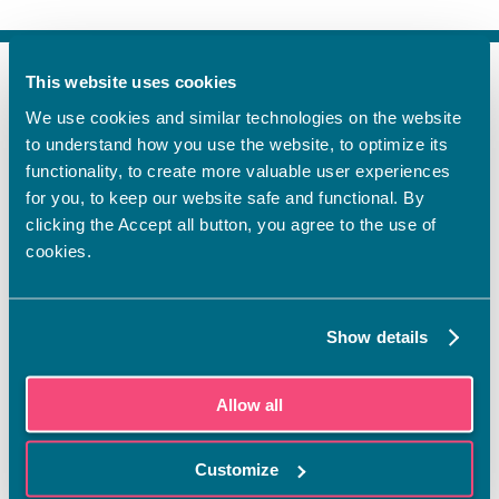
This website uses cookies
FI
We use cookies and similar technologies on the website
SV
to understand how you use the website, to optimize its
EN
functionality, to create more valuable user experiences
YHTEYSTIEDOT
for you, to keep our website safe and functional. By
clicking the Accept all button, you agree to the use of
Vamian Infopiste:
cookies.
Hansa-kampus
Ruutikellarintie 2, 65100 VAASA
Ma–pe klo 9.00–15.00
Show details
Puh. +358 6 325 7411
Sampo-kampus
Allow all
Sepänkyläntie 16, 65100 VAASA
Tietosuoja
Customize
Rekisteriseloste
Saavutettavuusseloste