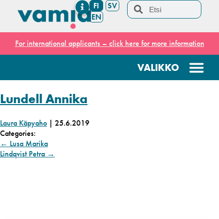
FI
SV
EN
For international applicants – click here for more information
Lundell Annika
Laura Käpyaho
|
25.6.2019
Categories:
←
Lusa Marika
Lindqvist Petra
→