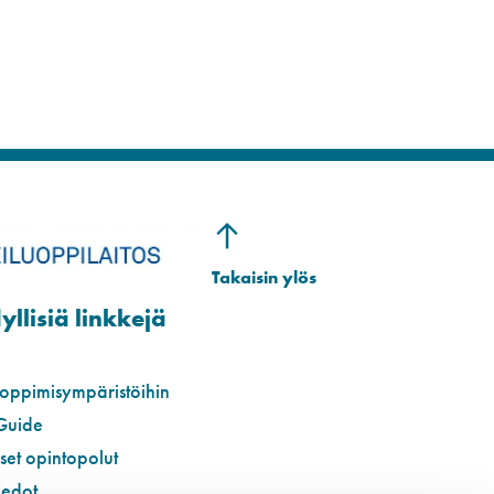
llisiä linkkejä
 oppimisympäristöihin
Guide
iset opintopolut
iedot