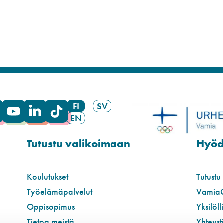
FI
SV
EN
Tutustu valikoimaan
Hyödy
Koulutukset
Tutustu
Työelämäpalvelut
Vamia
Oppisopimus
Yksilöll
Tietoa meistä
Yhteyst