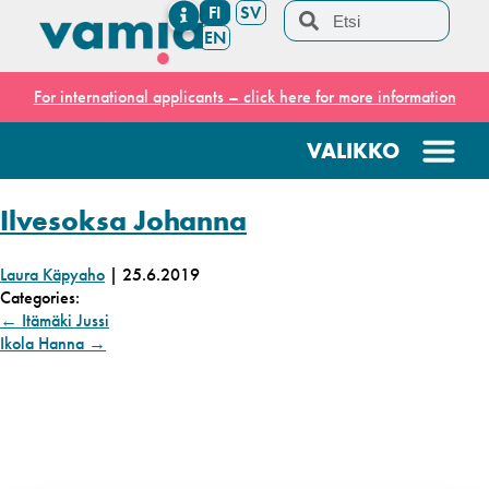
FI
SV
EN
For international applicants – click here for more information
Ilvesoksa Johanna
Laura Käpyaho
|
25.6.2019
Categories:
←
Itämäki Jussi
Ikola Hanna
→