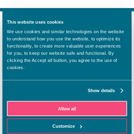
This website uses cookies
FI
We use cookies and similar technologies on the website
SV
to understand how you use the website, to optimize its
EN
functionality, to create more valuable user experiences
YHTEYSTIEDOT
for you, to keep our website safe and functional. By
clicking the Accept all button, you agree to the use of
Vamian Infopiste:
cookies.
Hansa-kampus
Ruutikellarintie 2, 65100 VAASA
Ma–pe klo 9.00–15.00
Show details
Puh. +358 6 325 7411
Sampo-kampus
Allow all
Sepänkyläntie 16, 65100 VAASA
Tietosuoja
Customize
Rekisteriseloste
Saavutettavuusseloste