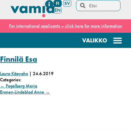
FI
SV
EN
For international applicants – click here for more information
Finnilä Esa
Laura Käpyaho
|
24.6.2019
Categories:
←
Fogelberg Merja
Eronen-Lindeblad Anne
→