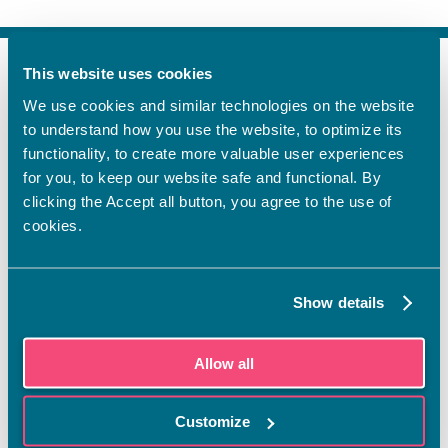
This website uses cookies
FI
We use cookies and similar technologies on the website
SV
to understand how you use the website, to optimize its
EN
functionality, to create more valuable user experiences
YHTEYSTIEDOT
for you, to keep our website safe and functional. By
clicking the Accept all button, you agree to the use of
Vamian Infopiste:
cookies.
Hansa-kampus
Ruutikellarintie 2, 65100 VAASA
Ma–pe klo 9.00–15.00
Show details
Puh. +358 6 325 7411
Sampo-kampus
Allow all
Sepänkyläntie 16, 65100 VAASA
Tietosuoja
Customize
Rekisteriseloste
Saavutettavuusseloste