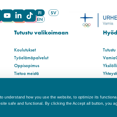
FI
SV
EN
Tutustu valikoimaan
Hyödy
Koulutukset
Tutustu
Työelämäpalvelut
Vamia
Oppisopimus
Yksilöll
Tietoa meistä
Yhteyst
o understand how you use the website, to optimize its functionali
te safe and functional. By clicking the Accept all button, you a