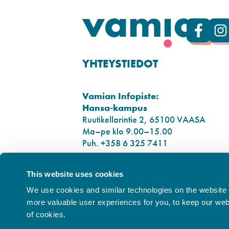
YHTEYSTIEDOT
Vamian Infopiste:
Hansa-kampus
Ruutikellarintie 2, 65100 VAASA
Ma–pe klo 9.00–15.00
Puh. +358 6 325 7411
Sampo-kampus
This website uses cookies
Sepänkyläntie 16, 65100 VAASA
We use cookies and similar technologies on the website t
Tietosuoja
more valuable user experiences for you, to keep our websi
Rekisteriseloste
of cookies.
Saavutettavuusseloste