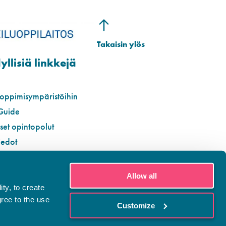
llisiä linkkejä
 oppimisympäristöihin
Guide
iset opintopolut
iedot
Allow all
ty, to create
gree to the use
Customize