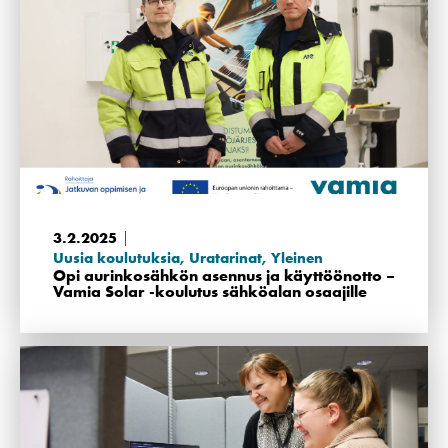
3.2.2025
Uusia koulutuksia
,
Uratarinat
,
Yleinen
Opi aurinkosähkön asennus ja käyttöönotto –
Vamia Solar -koulutus sähköalan osaajille