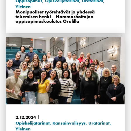
Oppisopimus
,
Opiskelijatarinat
,
Uratarinat
,
Yleinen
Monipuoliset työtehtävät ja yhdessä
tekemisen henki – Hammashoitajan
oppisopimuskoulutus Oralilla
2.12.2024
Opiskelijatarinat
,
Kansainvälisyys
,
Uratarinat
,
Yleinen