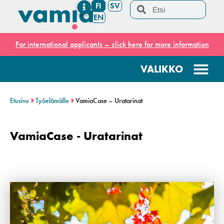
FI
SV
EN
For international applicants – click here for more information
Etusivu
Työelämälle
VamiaCase – Uratarinat
VamiaCase - Uratarinat