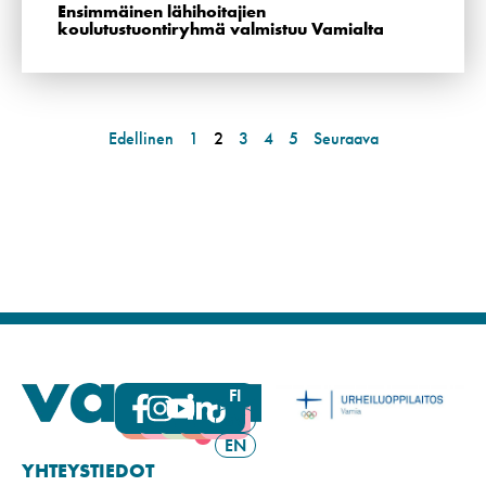
Ensimmäinen lähihoitajien
koulutustuontiryhmä valmistuu Vamialta
Edellinen
1
2
3
4
5
Seuraava
FI
SV
EN
YHTEYSTIEDOT