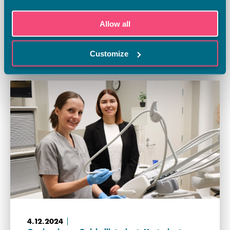
Allow all
30.12.2024
Uratarinat
,
Yleinen
Lastenhoitajan opinnot loivat uusia
urapolkuja hoitoalan ammattilaisille
Customize
4.12.2024