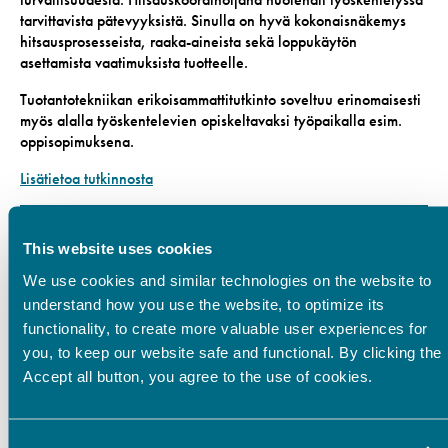
tarvittavista pätevyyksistä. Sinulla on hyvä kokonaisnäkemys
hitsausprosesseista, raaka-aineista sekä loppukäytön
asettamista vaatimuksista tuotteelle.
Tuotantotekniikan erikoisammattitutkinto soveltuu erinomaisesti
myös alalla työskentelevien opiskeltavaksi työpaikalla esim.
oppisopimuksena.
Lisätietoa tutkinnosta
This website uses cookies
Opinto-ohjaaja
We use cookies and similar technologies on the website to
Ahonen Kati
understand how you use the website, to optimize its
functionality, to create more valuable user experiences for
040 128 1935
you, to keep our website safe and functional. By clicking the
Accept all button, you agree to the use of cookies.
Teknologiapalvelut
Sampo-kampus