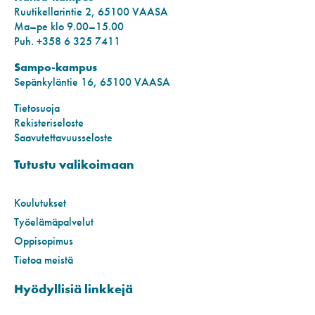
Ruutikellarintie 2, 65100 VAASA
Ma–pe klo 9.00–15.00
Puh. +358 6 325 7411
Sampo-kampus
Sepänkyläntie 16, 65100 VAASA
Tietosuoja
Rekisteriseloste
Saavutettavuusseloste
Tutustu valikoimaan
Koulutukset
Työelämäpalvelut
Oppisopimus
Tietoa meistä
Hyödyllisiä linkkejä