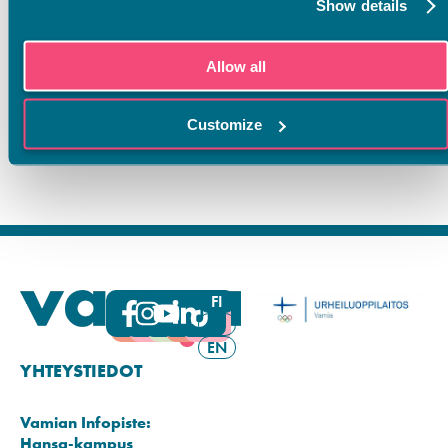
Show details
Allow all
Customize
FI
SV
EN
YHTEYSTIEDOT
Vamian Infopiste:
Hansa-kampus