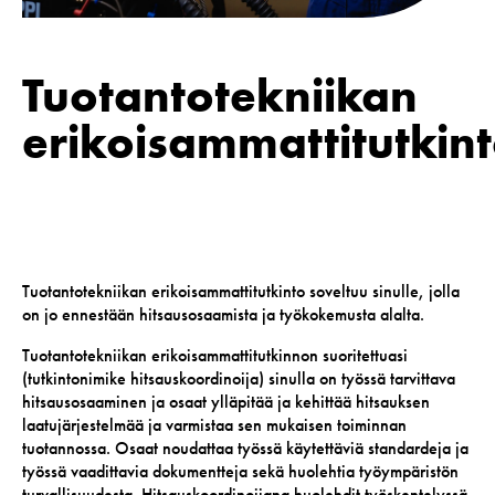
Tuotantotekniikan
erikoisammattitutkin
Tuotantotekniikan erikoisammattitutkinto soveltuu sinulle, jolla
on jo ennestään hitsausosaamista ja työkokemusta alalta.
Tuotantotekniikan erikoisammattitutkinnon suoritettuasi
(tutkintonimike hitsauskoordinoija) sinulla on työssä tarvittava
hitsausosaaminen ja osaat ylläpitää ja kehittää hitsauksen
laatujärjestelmää ja varmistaa sen mukaisen toiminnan
tuotannossa. Osaat noudattaa työssä käytettäviä standardeja ja
työssä vaadittavia dokumentteja sekä huolehtia työympäristön
turvallisuudesta. Hitsauskoordinoijana huolehdit työskentelyssä