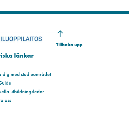
iska länkar
a dig med studieområdet
Guide
uella utbildningsleder
a oss