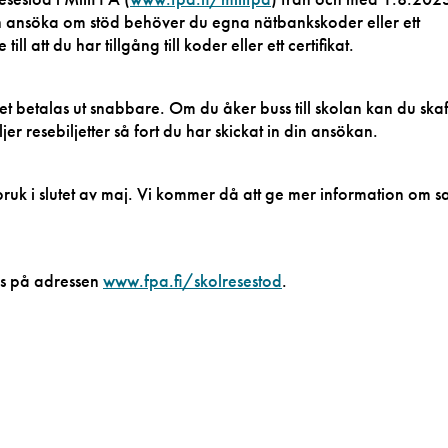
ch ansöka om stöd behöver du egna nätbankskoder eller ett
ill att du har tillgång till koder eller ett certifikat.
 betalas ut snabbare. Om du åker buss till skolan kan du skaf
ljer resebiljetter så fort du har skickat in din ansökan.
ruk i slutet av maj. Vi kommer då att ge mer information om 
ns på adressen
www.fpa.fi/skolresestod
.