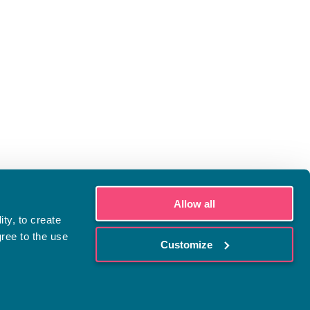
Allow all
ty, to create
gree to the use
Customize