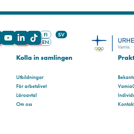
FI
SV
EN
Kolla in samlingen
Prakt
Utbildningar
Bekant
För arbetslivet
Vamia
Läroavtal
Individ
Om oss
Kontakt