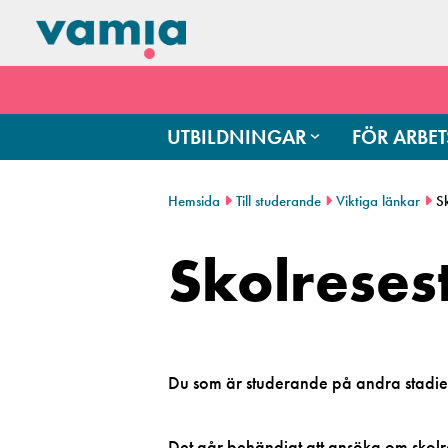
UTBILDNINGAR
FÖR ARBET
Hemsida
Till studerande
Viktiga länkar
S
Skolreses
Du som är studerande på andra stadiet
Det går behändigt att ansöka om skolre