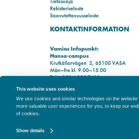
Tietosuoja
Rekisteriseloste
Saavutettavuusseloste
KONTAKTINFORMATION
Vamias Infopunkt:
Hansa-campus
Krutkällarvägen 2, 65100 VASA
Mån–fre kl. 9.00–15.00
Tel. +358 6 325 7411
This website uses cookies
Sampo-campus
Smedsbyvägen 16, 65100 VASA
We use cookies and similar technologies on the website t
more valuable user experiences for you, to keep our websi
Dataskydd
of cookies.
Tillgänglighetsutlåtande
Show details