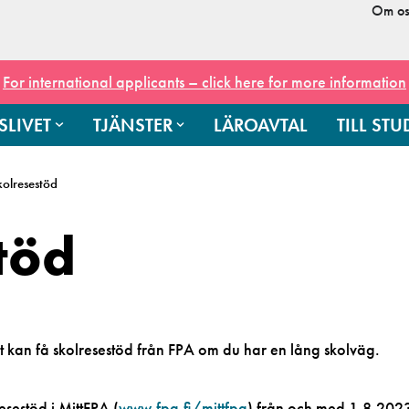
Om os
For international applicants – click here for more information
SLIVET
TJÄNSTER
LÄROAVTAL
TILL ST
kolresestöd
töd
 kan få skolresestöd från FPA om du har en lång skolväg.
sestöd i MittFPA (
www.fpa.fi/mittfpa
) från och med 1.8.2023