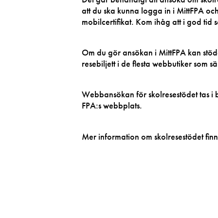
att du ska kunna logga in i MittFPA o
mobilcertifikat. Kom ihåg att i god tid se t
Om du gör ansökan i MittFPA kan stödet
resebiljett i de flesta webbutiker som sä
Webbansökan för skolresestödet tas i b
FPA:s webbplats.
Mer information om skolresestödet fin